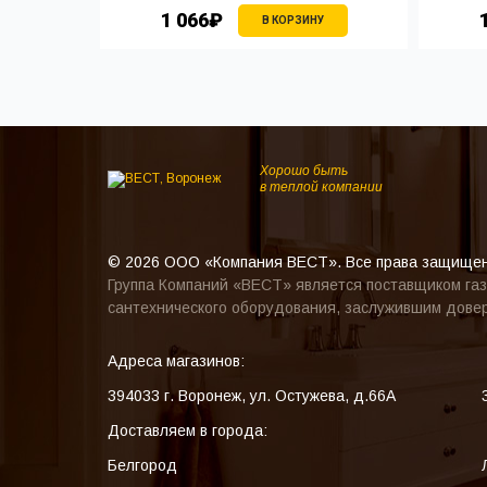
1 066₽
У
В КОРЗИНУ
Хорошо быть
в теплой компании
© 2026 ООО «Компания ВЕСТ». Все права защище
Группа Компаний «ВЕСТ» является поставщиком газ
сантехнического оборудования, заслужившим довер
Адреса магазинов:
394033
г. Воронеж
,
ул. Остужева, д.66А
Доставляем в города:
Белгород