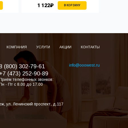
1 122₽
1 
В КОРЗИНУ
КОМПАНИЯ
УСЛУГИ
АКЦИИ
КОНТАКТЫ
info@ooowest.ru
8 (800) 302-79-61
+7 (473) 252-90-89
Приём телефонных звонков:
Пн - Пт с 8.00 до 17.00
еж
,
ул. Ленинский проспект, д.117