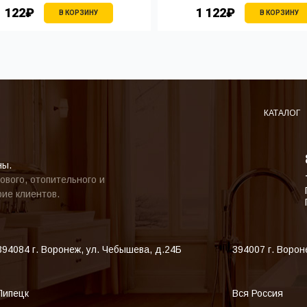
1 122₽
1 122₽
В КОРЗИНУ
В КОРЗИНУ
КАТАЛОГ
ны.
ового, отопительного и
ие клиентов.
394084
г. Воронеж
,
ул. Чебышева, д.24Б
394007
г. Ворон
Липецк
Вся Россия