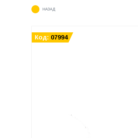
НАЗАД
Код:
07994