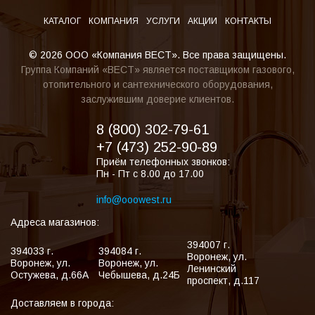
КАТАЛОГ
КОМПАНИЯ
УСЛУГИ
АКЦИИ
КОНТАКТЫ
© 2026 ООО «Компания ВЕСТ». Все права защищены.
Группа Компаний «ВЕСТ» является поставщиком газового,
отопительного и сантехнического оборудования,
заслужившим доверие клиентов.
8 (800) 302-79-61
+7 (473) 252-90-89
Приём телефонных звонков:
Пн - Пт с 8.00 до 17.00
info@ooowest.ru
Адреса магазинов:
394007
г.
394033
г.
394084
г.
Воронеж
,
ул.
Воронеж
,
ул.
Воронеж
,
ул.
Ленинский
Остужева, д.66А
Чебышева, д.24Б
проспект, д.117
Доставляем в города: