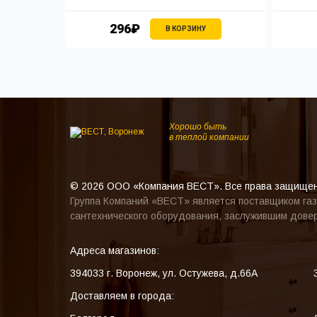
296₽
В КОРЗИНУ
Хорошо быть
в теплой компании
© 2026 ООО «Компания ВЕСТ». Все права защище
Группа Компаний «ВЕСТ» является поставщиком газ
сантехнического оборудования, заслужившим довер
Адреса магазинов:
394033
г. Воронеж
,
ул. Остужева, д.66А
Доставляем в города: