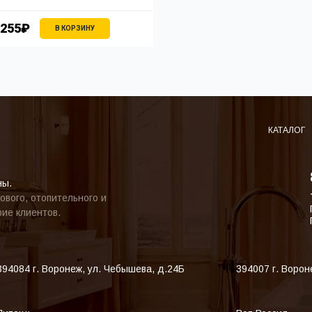
255₽
В КОРЗИНУ
КАТАЛОГ
ны.
ового, отопительного и
ие клиентов.
394084
г. Воронеж
,
ул. Чебышева, д.24Б
394007
г. Ворон