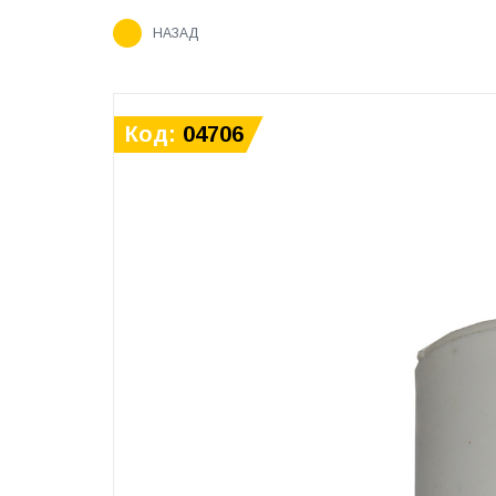
НАЗАД
Код:
04706