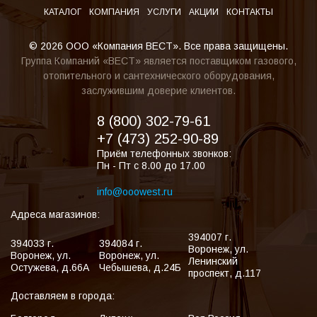
КАТАЛОГ
КОМПАНИЯ
УСЛУГИ
АКЦИИ
КОНТАКТЫ
© 2026 ООО «Компания ВЕСТ». Все права защищены.
Группа Компаний «ВЕСТ» является поставщиком газового,
отопительного и сантехнического оборудования,
заслужившим доверие клиентов.
8 (800) 302-79-61
+7 (473) 252-90-89
Приём телефонных звонков:
Пн - Пт с 8.00 до 17.00
info@ooowest.ru
Адреса магазинов:
394007
г.
394033
г.
394084
г.
Воронеж
,
ул.
Воронеж
,
ул.
Воронеж
,
ул.
Ленинский
Остужева, д.66А
Чебышева, д.24Б
проспект, д.117
Доставляем в города: