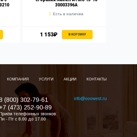
B210
30003396A
Есть в наличии
1 153₽
9
В КОРЗИНУ
КОМПАНИЯ
УСЛУГИ
АКЦИИ
КОНТАКТЫ
info@ooowest.ru
8 (800) 302-79-61
+7 (473) 252-90-89
Приём телефонных звонков:
Пн - Пт с 8.00 до 17.00