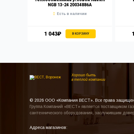
NGB 13-24 20034886A
Есть в наличии
1 043₽
В КОРЗИНУ
Хорошо быть
в теплой компании
© 2026 ООО «Компания ВЕСТ». Все права защище
Группа Компаний «ВЕСТ» является поставщиком газ
сантехнического оборудования, заслужившим довер
Адреса магазинов: