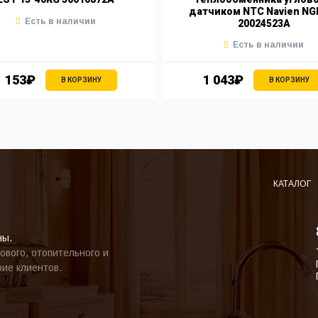
датчиком NTC Navien NG
Есть в наличии
20024523A
Есть в наличии
1 153₽
1 043₽
В КОРЗИНУ
В КОРЗИНУ
КАТАЛОГ
ны.
ового, отопительного и
ие клиентов.