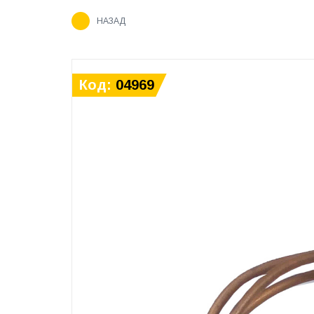
НАЗАД
Код:
04969