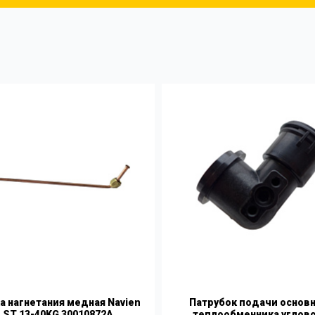
а нагнетания медная Navien
Патрубок подачи основ
LST 13-40KG 30010872A
теплообменника углово