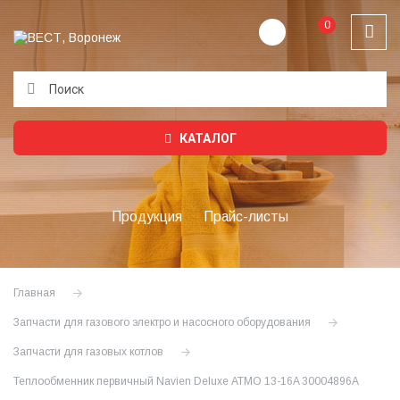
0
Подождите...
КАТАЛОГ
Продукция
Прайс-листы
Главная
Запчасти для газового электро и насосного оборудования
Запчасти для газовых котлов
Теплообменник первичный Navien Deluxe АТМО 13-16A 30004896A