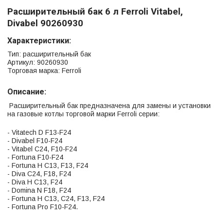
Расширительный бак 6 л Ferroli Vitabel,
Divabel 90260930
Характеристики:
Тип: расширительный бак
Артикул: 90260930
Торговая марка: Ferroli
Описание:
Расширительный бак предназначена для замены и установки
на газовые котлы торговой марки Ferroli серии:
- Vitatech D F13-F24
- Divabel F10-F24
- Vitabel С24, F10-F24
- Fortuna F10-F24
- Fortuna Н С13, F13, F24
- Diva С24, F18, F24
- Diva H С13, F24
- Domina N F18, F24
- Fortuna H С13, С24, F13, F24
- Fortuna Pro F10-F24.