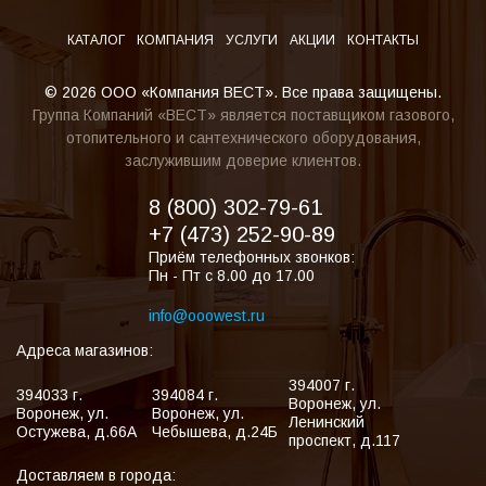
КАТАЛОГ
КОМПАНИЯ
УСЛУГИ
АКЦИИ
КОНТАКТЫ
© 2026 ООО «Компания ВЕСТ». Все права защищены.
Группа Компаний «ВЕСТ» является поставщиком газового,
отопительного и сантехнического оборудования,
заслужившим доверие клиентов.
8 (800) 302-79-61
+7 (473) 252-90-89
Приём телефонных звонков:
Пн - Пт с 8.00 до 17.00
info@ooowest.ru
Адреса магазинов:
394007
г.
394033
г.
394084
г.
Воронеж
,
ул.
Воронеж
,
ул.
Воронеж
,
ул.
Ленинский
Остужева, д.66А
Чебышева, д.24Б
проспект, д.117
Доставляем в города: