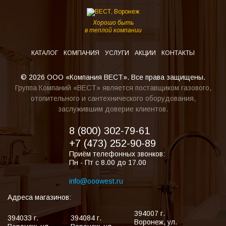
Хорошо быть
в теплой компании
КАТАЛОГ
КОМПАНИЯ
УСЛУГИ
АКЦИИ
КОНТАКТЫ
© 2026 ООО «Компания ВЕСТ». Все права защищены.
Группа Компаний «ВЕСТ» является поставщиком газового,
отопительного и сантехнического оборудования,
заслужившим доверие клиентов.
8 (800) 302-79-61
+7 (473) 252-90-89
Приём телефонных звонков:
Пн - Пт с 8.00 до 17.00
info@ooowest.ru
Адреса магазинов:
394007
г.
394033
г.
394084
г.
Воронеж
,
ул.