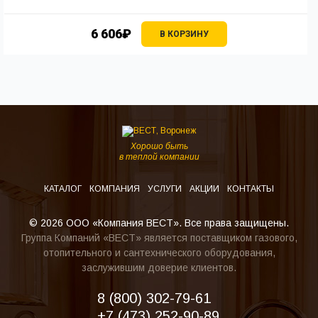
6 606₽
В КОРЗИНУ
Хорошо быть
в теплой компании
КАТАЛОГ
КОМПАНИЯ
УСЛУГИ
АКЦИИ
КОНТАКТЫ
© 2026 ООО «Компания ВЕСТ». Все права защищены.
Группа Компаний «ВЕСТ» является поставщиком газового,
отопительного и сантехнического оборудования,
заслужившим доверие клиентов.
8 (800) 302-79-61
+7 (473) 252-90-89