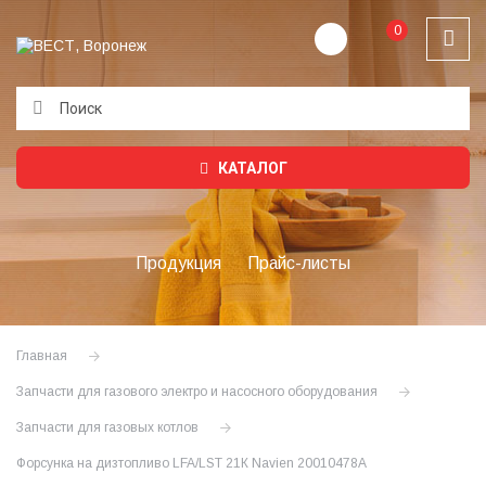
0
Подождите...
КАТАЛОГ
Продукция
Прайс-листы
Главная
Запчасти для газового электро и насосного оборудования
Запчасти для газовых котлов
Форсунка на дизтопливо LFA/LST 21К Navien 20010478A