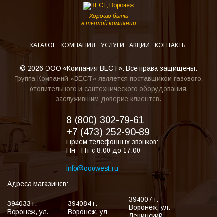
Хорошо быть
в теплой компании
КАТАЛОГ
КОМПАНИЯ
УСЛУГИ
АКЦИИ
КОНТАКТЫ
© 2026 ООО «Компания ВЕСТ». Все права защищены.
Группа Компаний «ВЕСТ» является поставщиком газового,
отопительного и сантехнического оборудования,
заслужившим доверие клиентов.
8 (800) 302-79-61
+7 (473) 252-90-89
Приём телефонных звонков:
Пн - Пт с 8.00 до 17.00
info@ooowest.ru
Адреса магазинов:
394007
г.
394033
г.
394084
г.
Воронеж
,
ул.
Воронеж
,
ул.
Воронеж
,
ул.
Ленинский