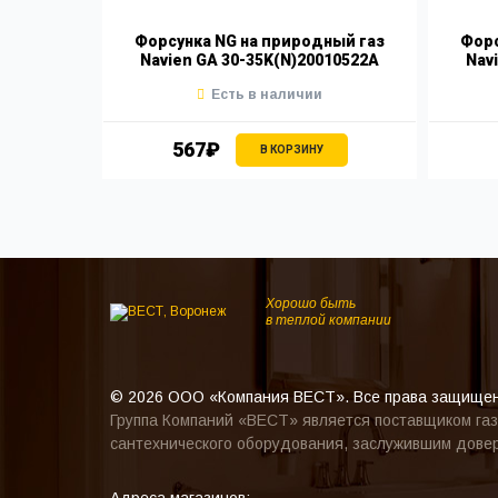
бат М8
Форсунка NG на природный газ
Форс
Navien GA 30-35K(N)20010522A
Nav
Есть в наличии
567₽
В КОРЗИНУ
Хорошо быть
в теплой компании
© 2026 ООО «Компания ВЕСТ». Все права защище
Группа Компаний «ВЕСТ» является поставщиком газ
сантехнического оборудования, заслужившим довер