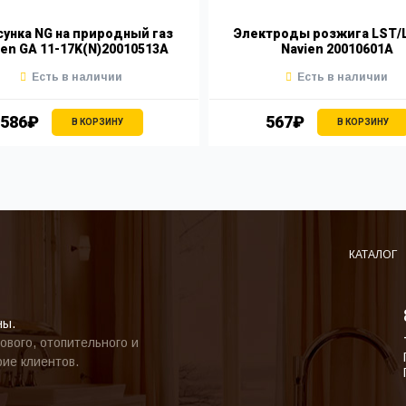
унка NG на природный газ
Электроды розжига LST/L
ien GA 11-17K(N)20010513A
Navien 20010601A
Есть в наличии
Есть в наличии
586₽
567₽
В КОРЗИНУ
В КОРЗИНУ
КАТАЛОГ
ны.
ового, отопительного и
ие клиентов.