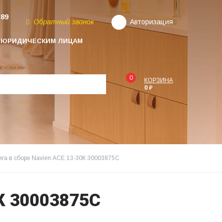
-89
Обратный звонок
Авторизация
ЮРИДИЧЕСКИМ ЛИЦАМ
0
КОРЗИНА
0 ₽
га в сборе Navien АСЕ 13-30К 30003875C
К 30003875C