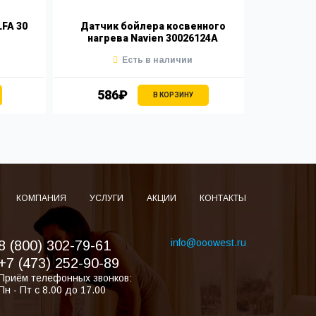
FA 30
Датчик бойлера косвенного
Датчик
нагрева Navien 30026124A
NG
Есть в наличии
586₽
5
В КОРЗИНУ
КОМПАНИЯ
УСЛУГИ
АКЦИИ
КОНТАКТЫ
info@ooowest.ru
8 (800) 302-79-61
+7 (473) 252-90-89
Приём телефонных звонков:
Пн - Пт с 8.00 до 17.00