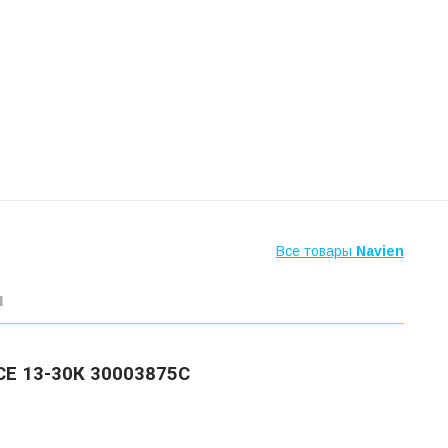
Все товары
Navien
ы
СЕ 13-30К 30003875C