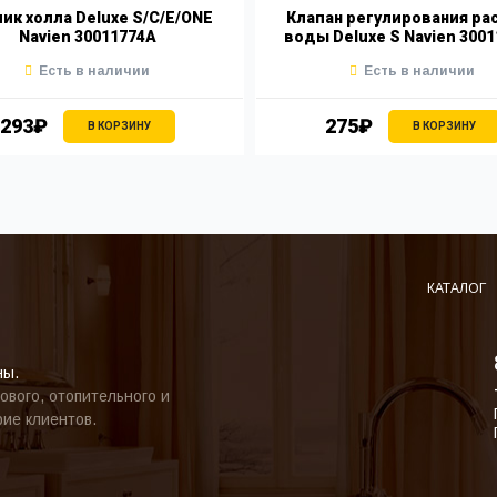
ик холла Deluxe S/C/E/ONE
Клапан регулирования ра
Navien 30011774A
воды Deluxe S Navien 300
Есть в наличии
Есть в наличии
293₽
275₽
В КОРЗИНУ
В КОРЗИНУ
КАТАЛОГ
ны.
ового, отопительного и
ие клиентов.