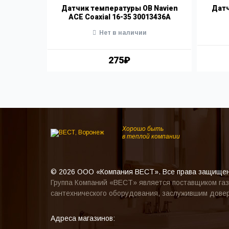
С Navien
Датчик температуры ОВ Navien
Датч
АСЕ Coaxial 16-35 30013436A
Нет в наличии
275₽
Хорошо быть
в теплой компании
© 2026 ООО «Компания ВЕСТ». Все права защище
Группа Компаний «ВЕСТ» является поставщиком газ
сантехнического оборудования, заслужившим довер
Адреса магазинов: