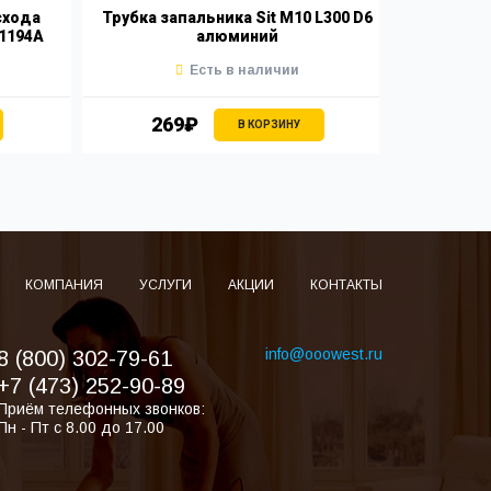
схода
Трубка запальника Sit M10 L300 D6
Трубка з
11194A
алюминий
Есть в наличии
269₽
2
В КОРЗИНУ
КОМПАНИЯ
УСЛУГИ
АКЦИИ
КОНТАКТЫ
info@ooowest.ru
8 (800) 302-79-61
+7 (473) 252-90-89
Приём телефонных звонков:
Пн - Пт с 8.00 до 17.00