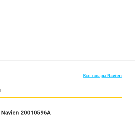
Все товары
Navien
ы
 Navien 20010596А