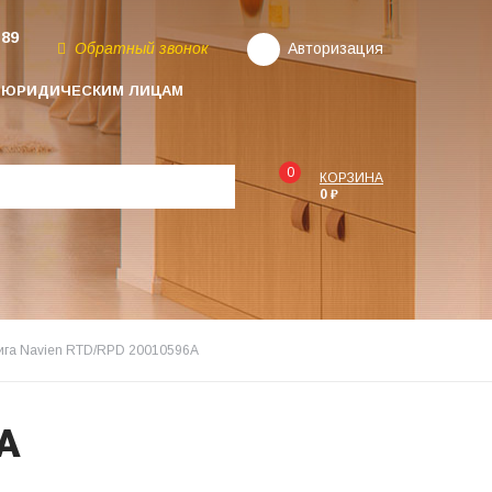
-89
Обратный звонок
Авторизация
ЮРИДИЧЕСКИМ ЛИЦАМ
0
КОРЗИНА
0 ₽
ига Navien RTD/RPD 20010596A
A