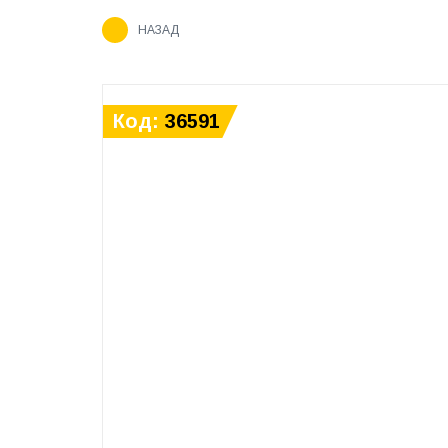
НАЗАД
Код:
36591