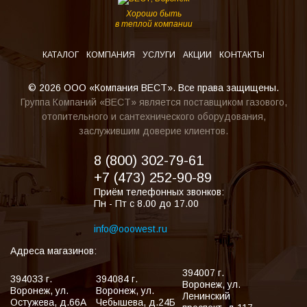
Хорошо быть
в теплой компании
КАТАЛОГ
КОМПАНИЯ
УСЛУГИ
АКЦИИ
КОНТАКТЫ
© 2026 ООО «Компания ВЕСТ». Все права защищены.
Группа Компаний «ВЕСТ» является поставщиком газового,
отопительного и сантехнического оборудования,
заслужившим доверие клиентов.
8 (800) 302-79-61
+7 (473) 252-90-89
Приём телефонных звонков:
Пн - Пт с 8.00 до 17.00
info@ooowest.ru
Адреса магазинов:
394007
г.
394033
г.
394084
г.
Воронеж
,
ул.
Воронеж
,
ул.
Воронеж
,
ул.
Ленинский
Остужева, д.66А
Чебышева, д.24Б