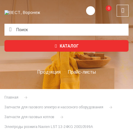
0
Подождите...
КАТАЛОГ
Продукция
Прайс-листы
Главная
Запчасти для газового электро и насосного оборудования
Запчасти для газовых котлов
Электроды розжига Navien LST 13-24KG 20010599A