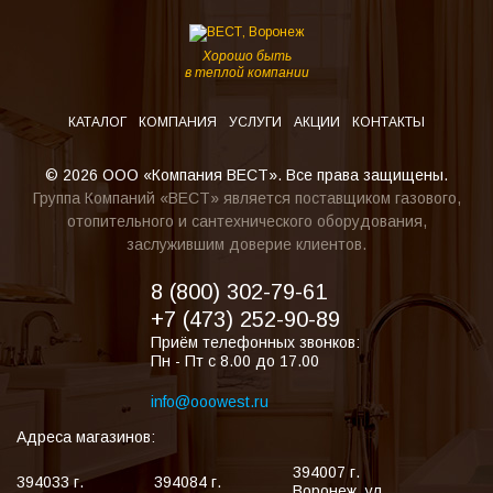
Хорошо быть
в теплой компании
КАТАЛОГ
КОМПАНИЯ
УСЛУГИ
АКЦИИ
КОНТАКТЫ
© 2026 ООО «Компания ВЕСТ». Все права защищены.
Группа Компаний «ВЕСТ» является поставщиком газового,
отопительного и сантехнического оборудования,
заслужившим доверие клиентов.
8 (800) 302-79-61
+7 (473) 252-90-89
Приём телефонных звонков:
Пн - Пт с 8.00 до 17.00
info@ooowest.ru
Адреса магазинов:
394007
г.
394033
г.
394084
г.
Воронеж
,
ул.