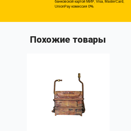
банковской картой МИР, Visa, MasterCard,
UnionPay комиссия 0%.
Похожие товары