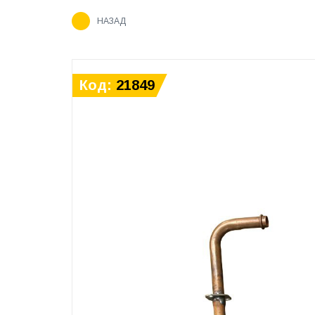
НАЗАД
Код:
21849