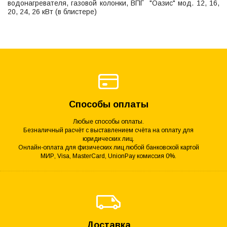
водонагревателя, газовой колонки, ВПГ "Оазис" мод. 12, 16,
20, 24, 26 кВт (в блистере)
Способы оплаты
Любые способы оплаты.
Безналичный расчёт с выставлением счёта на оплату для
юридических лиц.
Онлайн-оплата для физических лиц любой банковской картой
МИР, Visa, MasterCard, UnionPay комиссия 0%.
Доставка