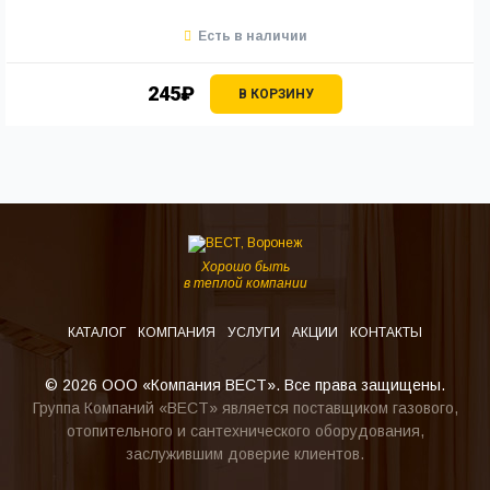
Есть в наличии
245₽
В КОРЗИНУ
Хорошо быть
в теплой компании
КАТАЛОГ
КОМПАНИЯ
УСЛУГИ
АКЦИИ
КОНТАКТЫ
© 2026 ООО «Компания ВЕСТ». Все права защищены.
Группа Компаний «ВЕСТ» является поставщиком газового,
отопительного и сантехнического оборудования,
заслужившим доверие клиентов.