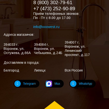
8 (800) 302-79-61
+7 (473) 252-90-89
Приём телефонных звонков:
Пн - Пт с 8.00 до 17.00
info@ooowest.ru
Адреса магазинов:
394007
г.
394033
г.
394084
г.
Воронеж
,
ул.
Воронеж
,
ул.
Воронеж
,
ул.
Ленинский
Остужева, д.66А
Чебышева, д.24Б
проспект, д.117
Доставляем в города:
Белгород
Липецк
Вся Россия
Telegram
Max
WhatsApp