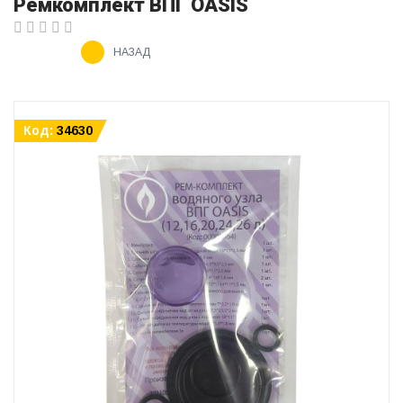
Ремкомплект ВПГ OASIS
НАЗАД
Код:
34630