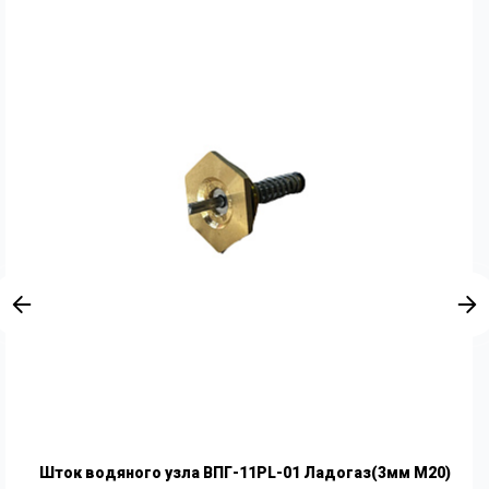
Шток водяного узла ВПГ-11PL-01 Ладогаз(3мм М20)