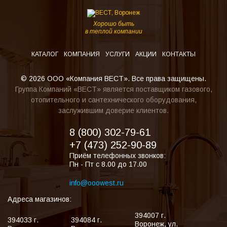
Хорошо быть
в теплой компании
КАТАЛОГ
КОМПАНИЯ
УСЛУГИ
АКЦИИ
КОНТАКТЫ
© 2026 ООО «Компания ВЕСТ». Все права защищены.
Группа Компаний «ВЕСТ» является поставщиком газового,
отопительного и сантехнического оборудования,
заслужившим доверие клиентов.
8 (800) 302-79-61
+7 (473) 252-90-89
Приём телефонных звонков:
Пн - Пт с 8.00 до 17.00
info@ooowest.ru
Адреса магазинов:
394007
г.
394033
г.
394084
г.
Воронеж
,
ул.