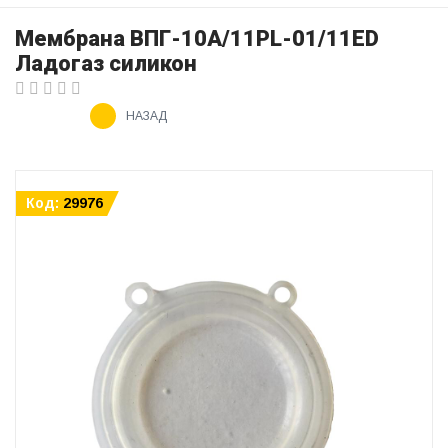
Мембрана ВПГ-10А/11PL-01/11ЕD
Ладогаз силикон
НАЗАД
Код:
29976