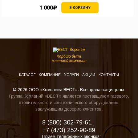
1 000₽
В КОРЗИНУ
Хорошо быть
в теплой компании
КАТАЛОГ
КОМПАНИЯ
УСЛУГИ
АКЦИИ
КОНТАКТЫ
© 2026 ООО «Компания ВЕСТ». Все права защищены.
Группа Компаний «ВЕСТ» является поставщиком газового,
отопительного и сантехнического оборудования,
заслужившим доверие клиентов.
8 (800) 302-79-61
+7 (473) 252-90-89
Приём телефонных звонков: