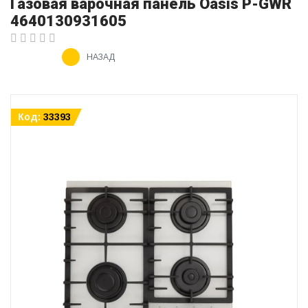
Газовая варочная панель Oasis P-GWR
4640130931605
НАЗАД
Код:
33393