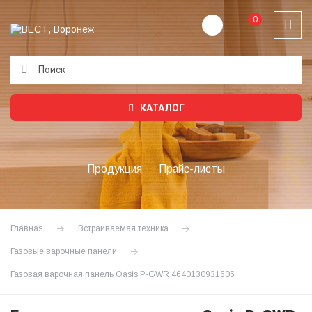
0
Подождите...
КАТАЛОГ
Продукция
Прайс-листы
Главная
Встраиваемая техника
Газовые варочные панели
Газовая варочная панель Oasis P-GWR 4640130931605