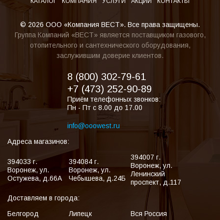
КАТАЛОГ
КОМПАНИЯ
УСЛУГИ
АКЦИИ
КОНТАКТЫ
© 2026 ООО «Компания ВЕСТ». Все права защищены.
Группа Компаний «ВЕСТ» является поставщиком газового,
отопительного и сантехнического оборудования,
заслужившим доверие клиентов.
8 (800) 302-79-61
+7 (473) 252-90-89
Приём телефонных звонков:
Пн - Пт с 8.00 до 17.00
info@ooowest.ru
Адреса магазинов:
394007
г.
394033
г.
394084
г.
Воронеж
,
ул.
Воронеж
,
ул.
Воронеж
,
ул.
Ленинский
Остужева, д.66А
Чебышева, д.24Б
проспект, д.117
Доставляем в города:
Белгород
Липецк
Вся Россия