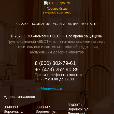
Хорошо быть
в теплой компании
КАТАЛОГ
КОМПАНИЯ
УСЛУГИ
АКЦИИ
КОНТАКТЫ
© 2026 ООО «Компания ВЕСТ». Все права защищены.
Группа Компаний «ВЕСТ» является поставщиком газового,
отопительного и сантехнического оборудования,
заслужившим доверие клиентов.
8 (800) 302-79-61
+7 (473) 252-90-89
Приём телефонных звонков:
Пн - Пт с 8.00 до 17.00
info@ooowest.ru
Адреса магазинов:
394007
г.
394033
г.
394084
г.
Воронеж
,
ул.
Воронеж
,
ул.
Воронеж
,
ул.
Ленинский