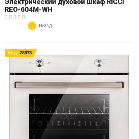
Электрический духовой шкаф RICCI
REO-604М-WH
НАЗАД
Код:
28973