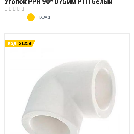
Уголок PPR 90* D75мм РТП белый
НАЗАД
Код:
21359