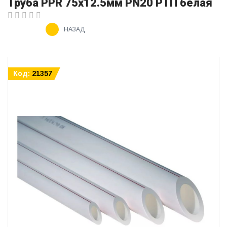
Труба PPR 75х12.5мм PN20 РТП белая
НАЗАД
Код:
21357