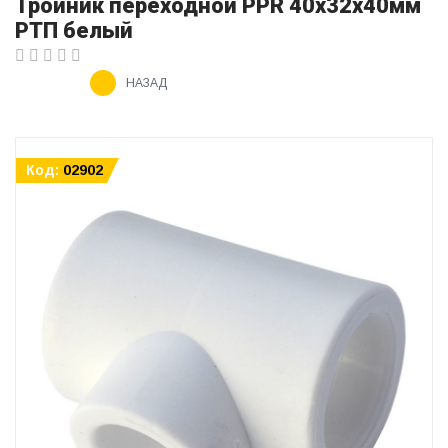
Тройник переходной PPR 40х32х40мм
РТП белый
НАЗАД
Код:
02902