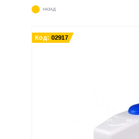
НАЗАД
Код:
02917