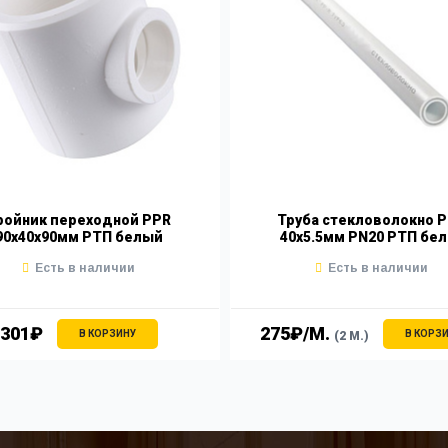
ройник переходной PPR
Труба стекловолокно 
90х40х90мм РТП белый
40х5.5мм PN20 РТП бел
Есть в наличии
Есть в наличии
301₽
275₽/М.
В КОРЗИНУ
В КОРЗ
(2 М.)