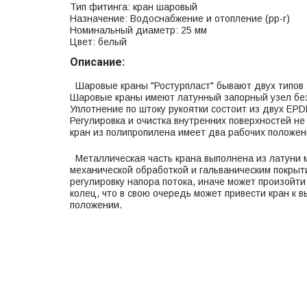
Тип фитинга: кран шаровый
Назначение: Водоснабжение и отопление (рр-r)
Номинальный диаметр: 25 мм
Цвет: белый
Описание:
Шаровые краны "Ростурпласт" бывают двух типов 
Шаровые краны имеют латунный запорный узел без 
Уплотнение по штоку рукоятки состоит из двух EP
Регулировка и очистка внутренних поверхностей не
кран из полипропилена имеет два рабочих положени
Металлическая часть крана выполнена из латуни 
механической обработкой и гальваническим покрыти
регулировку напора потока, иначе может произой
колец, что в свою очередь может привести кран к 
положении.