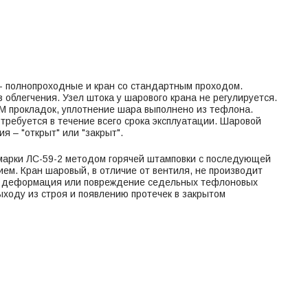
- полнопроходные и кран со стандартным проходом.
облегчения. Узел штока у шарового крана не регулируется.
DM прокладок, уплотнение шара выполнено из тефлона.
 требуется в течение всего срока эксплуатации. Шаровой
я – "открыт" или "закрыт".
марки ЛС-59-2 методом горячей штамповки с последующей
ем. Кран шаровый, в отличие от вентиля, не производит
ти деформация или повреждение седельных тефлоновых
выходу из строя и появлению протечек в закрытом