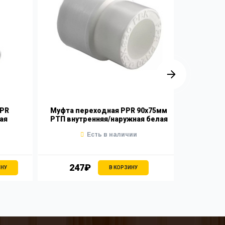
PPR
Муфта переходная PPR 90х75мм
Муфта с
ая
РТП внутренняя/наружная белая
Есть в наличии
247₽
2
ИНУ
В КОРЗИНУ