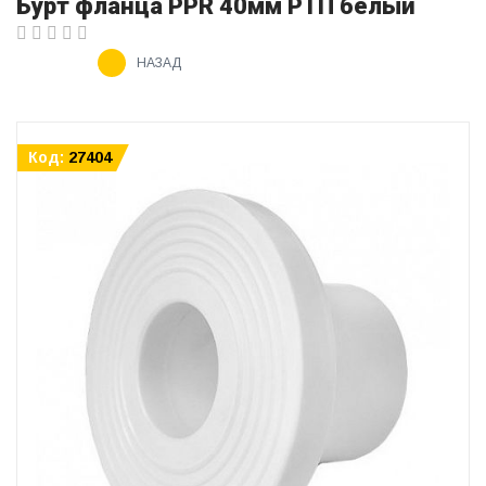
Бурт фланца PPR 40мм РТП белый
НАЗАД
Код:
27404