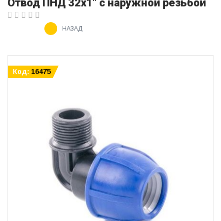
Отвод ПНД 32х1" с наружной резьбой
НАЗАД
Код:
16475