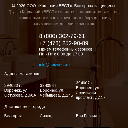
© 2026 ООО «Компания ВЕСТ». Все права защищены.
Группа Компаний «ВЕСТ» является поставщиком газового,
отопительного и сантехнического оборудования,
заслужившим доверие клиентов.
8 (800) 302-79-61
+7 (473) 252-90-89
Приём телефонных звонков:
Пн - Пт с 8.00 до 17.00
info@ooowest.ru
Адреса магазинов:
394007
г.
394033
г.
394084
г.
Воронеж
,
ул.
Воронеж
,
ул.
Воронеж
,
ул.
Ленинский
Остужева, д.66А
Чебышева, д.24Б
проспект, д.117
Доставляем в города:
Белгород
Липецк
Вся Россия