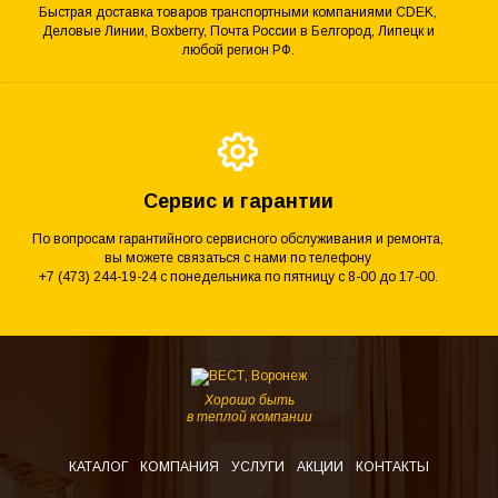
Быстрая доставка товаров транспортными компаниями CDEK,
Деловые Линии, Boxberry, Почта России в Белгород, Липецк и
любой регион РФ.
Сервис и гарантии
По вопросам гарантийного сервисного обслуживания и ремонта,
вы можете связаться с нами по телефону
+7 (473) 244-19-24 с понедельника по пятницу с 8-00 до 17-00.
Хорошо быть
в теплой компании
КАТАЛОГ
КОМПАНИЯ
УСЛУГИ
АКЦИИ
КОНТАКТЫ