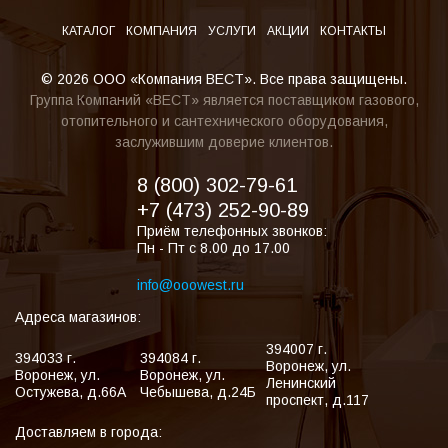
КАТАЛОГ
КОМПАНИЯ
УСЛУГИ
АКЦИИ
КОНТАКТЫ
© 2026 ООО «Компания ВЕСТ». Все права защищены.
Группа Компаний «ВЕСТ» является поставщиком газового,
отопительного и сантехнического оборудования,
заслужившим доверие клиентов.
8 (800) 302-79-61
+7 (473) 252-90-89
Приём телефонных звонков:
Пн - Пт с 8.00 до 17.00
info@ooowest.ru
Адреса магазинов:
394007
г.
394033
г.
394084
г.
Воронеж
,
ул.
Воронеж
,
ул.
Воронеж
,
ул.
Ленинский
Остужева, д.66А
Чебышева, д.24Б
проспект, д.117
Доставляем в города: