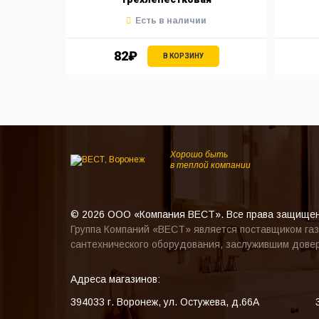
Есть в наличии
82₽
В КОРЗИНУ
Хорошо быть
в теплой компании
© 2026 ООО «Компания ВЕСТ». Все права защище
Группа Компаний «ВЕСТ» является поставщиком газ
сантехнического оборудования, заслужившим довер
Адреса магазинов:
394033
г. Воронеж
,
ул. Остужева, д.66А