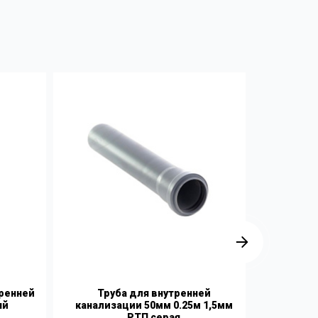
тренней
Труба для внутренней
Манжет
ый
канализации 50мм 0.25м 1,5мм
резин
РТП серая