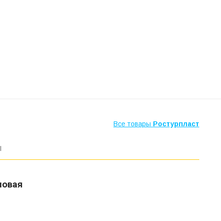
Все товары
Ростурпласт
ы
новая