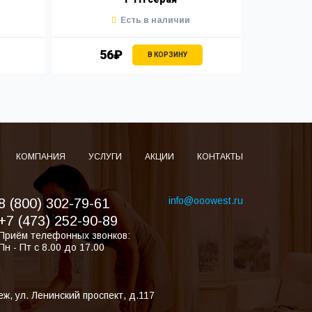
Есть в наличии
56₽
7
В КОРЗИНУ
КОМПАНИЯ
УСЛУГИ
АКЦИИ
КОНТАКТЫ
info@ooowest.ru
8 (800) 302-79-61
+7 (473) 252-90-89
Приём телефонных звонков:
Пн - Пт с 8.00 до 17.00
еж
,
ул. Ленинский проспект, д.117