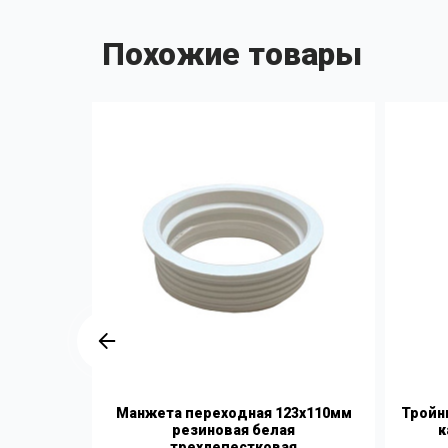
Похожие товары
жной
Манжета переходная 123х110мм
Тройн
П рыжая
резиновая белая
к
трехлепестковая