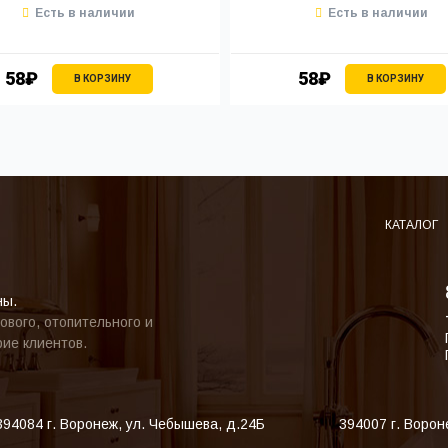
Есть в наличии
Есть в наличии
58₽
58₽
В КОРЗИНУ
В КОРЗИНУ
КАТАЛОГ
ны.
ового, отопительного и
ие клиентов.
394084
г. Воронеж
,
ул. Чебышева, д.24Б
394007
г. Ворон