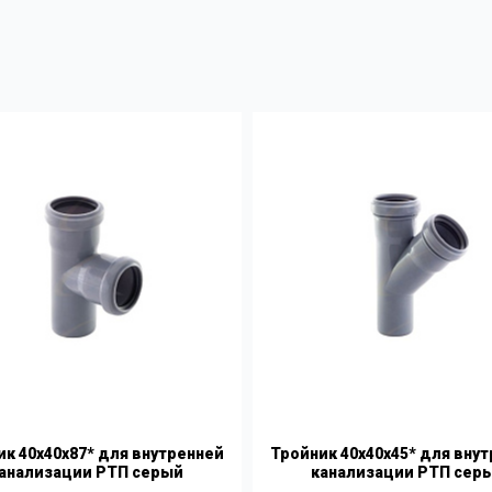
ик 40х40х87* для внутренней
Тройник 40х40х45* для вну
анализации РТП серый
канализации РТП сер