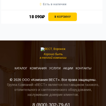
Есть в наличии
18 090₽
В КОРЗИНУ
Хорошо быть
в теплой компании
КАТАЛОГ
КОМПАНИЯ
УСЛУГИ
АКЦИИ
КОНТАКТЫ
© 2026 ООО «Компания ВЕСТ». Все права защищены.
Группа Компаний «ВЕСТ» является поставщиком газового,
отопительного и сантехнического оборудования,
заслужившим доверие клиентов.
8 (800) 302-79-61