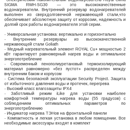
SIGMA RWH-SG30 — это высококачественные
водонагреватели. Внутренний резервуар водонагревателей
выполнен из сверхдолговечной нержавеющей стали,что
обеспечивает абсолютную защиту от коррозии, надежность и
долгий срок работы водонагревателя этой серии.
- Универсальная установка: вертикально и горизонтально
- Внутренние резервуары из высококачественной
нержавеющей стали Goliath
- Медный нагревательный элемент ROYAL Cu+ мощностью 2
кВт гарантирует равномерный нагрев воды и оптимальное
энергопотребление
- Современный пенополиуретановый термоизолирующий
материал равномерно «без пустот» распределен между
внутренним баком и корпусом
- Система безопасной эксплуатации Security Project. Защита
от избыточного давления воды и протечек, перегрева
- Высокий класс влагозащиты IPX4
- Заботливый режим iLike для установки наиболее
комфортной температуры нагрева воды (55 градусов) с
соблюдением оптимальных параметров по
энергопотреблению
- Индикатор нагрева ТЭНов на фронтальной панели
- Компактность и легкая установка в любом помещении. Все
необходимые аксессуары входят в комплект