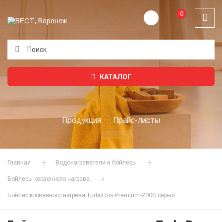
0
Подождите...
КАТАЛОГ
Продукция
Прайс-листы
Главная
Водонагреватели и бойлеры
Бойлеры косвенного нагрева
Бойлер косвенного нагрева TurboRos Premium-200S серый