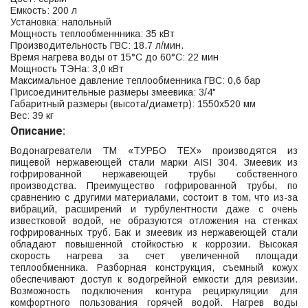
Емкость: 200 л
Установка: напольный
Мощность теплообменнника: 35 кВт
Производительность ГВС: 18.7 л/мин.
Время нагрева воды от 15°С до 60°С: 22 мин
Мощность ТЭНа: 3,0 кВт
Максимальное давление теплообменника ГВС: 0,6 бар
Присоединительные размеры змеевика: 3/4"
Габаритный размеры (высота/диаметр): 1550х520 мм
Вес: 39 кг
Описание:
Водонагреватели ТМ «ТУРБО ТЕХ» производятся из
пищевой нержавеющей стали марки AISI 304. Змеевик из
гофрированной нержавеющей трубы собственного
производства. Преимущество гофрированной трубы, по
сравнению с другими материалами, состоит в том, что из-за
вибраций, расширений и турбулентности даже с очень
известковой водой, не образуются отложения на стенках
гофрированных труб. Бак и змеевик из нержавеющей стали
обладают повышенной стойкостью к коррозии. Высокая
скорость нагрева за счет увеличенной площади
теплообменника. Разборная конструкция, съемный кожух
обеспечивают доступ к водогрейной емкости для ревизии.
Возможность подключения контура рециркуляции для
комфортного пользования горячей водой. Нагрев воды