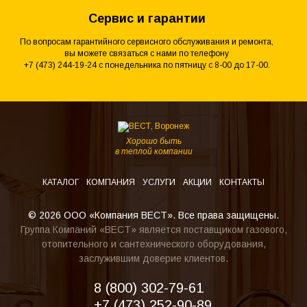
Сервис и гарантии
По вопросам гарантийного сервисного обслуживания и ремонта,
вы можете связаться с нами по телефону
+7 (473) 244-19-24 с понедельника по пятницу с 8-00 до 17-00.
Хорошо быть
в теплой компании
КАТАЛОГ
КОМПАНИЯ
УСЛУГИ
АКЦИИ
КОНТАКТЫ
© 2026 ООО «Компания ВЕСТ». Все права защищены.
Группа Компаний «ВЕСТ» является поставщиком газового,
отопительного и сантехнического оборудования,
заслужившим доверие клиентов.
8 (800) 302-79-61
+7 (473) 252-90-89