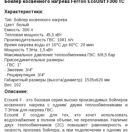
Бойлер косвенного нагрева Ferroli EcoUnit F300 1C
Характеристики
:
Тип: бойлер косвенного нагрева
Цвет: белый
Емкость: 300 л
Тепловая мощность: 45,5 кВт
Производительность ГВС: 1081 л/ч
Время нагрева воды от 10°С до 60°С: 20 мин
Мощность ТЭНа: 1,5 кВт
Максимальное давление теплообменника ГВС: 6/8,5 бар
Присоединительные размеры:
- ГВС: 1"
- Змеевик: 3/4"
- Рециркуляция: 3/4"
Габаритный размеры (высота/диаметр): 1535х620 мм
Вес: 102
Описание:
Ecounit F - это базовая серия высоко производимых бойлеров
косвенного нагрева с одним/ двумя теплообменниками и
ТЭНом для нагрева ГВС.
Ecounit F создан для тех, кто хочет использовать
водоснабжение в полном объеме, не переплачивая. Наличие
двух теплообменников (2С) повышают равномерность и
скорость прогрева бойлера, а при подключении к одному из