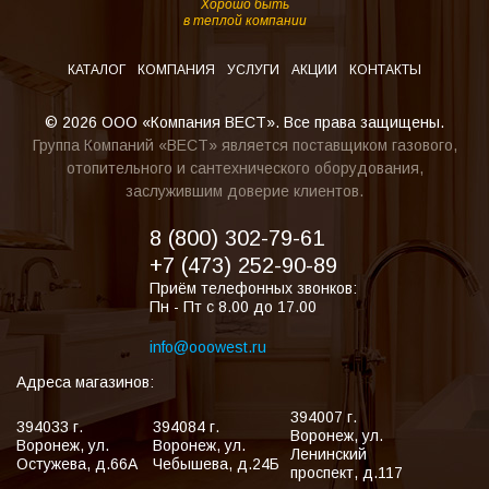
Хорошо быть
в теплой компании
КАТАЛОГ
КОМПАНИЯ
УСЛУГИ
АКЦИИ
КОНТАКТЫ
© 2026 ООО «Компания ВЕСТ». Все права защищены.
Группа Компаний «ВЕСТ» является поставщиком газового,
отопительного и сантехнического оборудования,
заслужившим доверие клиентов.
8 (800) 302-79-61
+7 (473) 252-90-89
Приём телефонных звонков:
Пн - Пт с 8.00 до 17.00
info@ooowest.ru
Адреса магазинов:
394007
г.
394033
г.
394084
г.
Воронеж
,
ул.
Воронеж
,
ул.
Воронеж
,
ул.
Ленинский
Остужева, д.66А
Чебышева, д.24Б
проспект, д.117