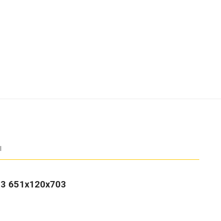
ы
-3
651х120х703