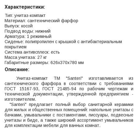
Характеристики
:
Тип: унитаз-компакт
Материал: сантехнический фарфор
Выпуск: косой
Подвод воды: нижний
Арматура: 1 режимный
Сиденье: полипропилен с крышкой с антибактериальным
покрытием
Система антивсплеск: есть
Масса унитаза: 27 кг
Габаритные размеры: 626х370х780 мм
Описание:
Унитаз-компакт ТМ "Santeri" изготавливается из
сантехнического фарфора в соответствии с требованиями
ГОСТ 15167-93, ГОСТ 21485-94 по рабочим чертежам и
технической документации, утвержденной предприятием -
изготовителем.
"Santeri" предлагает полный выбор санитарной керамики
для жилых и общественных помещений: напольные унитазы с
бачками, умывальники с постаментами, писсуары, подвесные
унитазы и биде, а также широкий ассортимент умывальников
для комплектации мебели для ванных комнат.