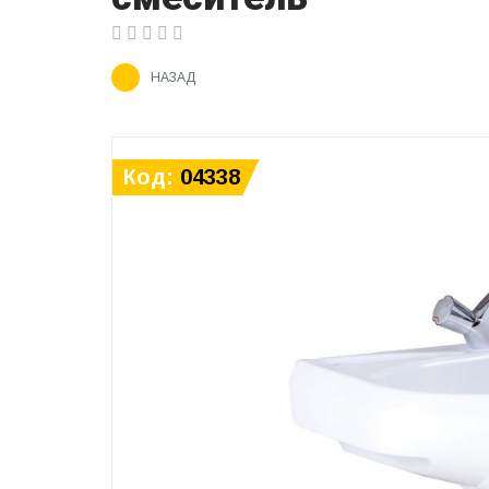
НАЗАД
Код:
04338