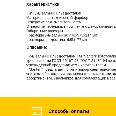
Характеристики:
Тип: умывальник с пьедесталом
Материал: сантехнический фарфор
Отверстие под смеситель: есть
Отверстие перелива: в комплекте с декоративным 
Габаритные размеры:
- размеры умывальника: 470x575x214 мм
- размеры пьедестала: 685x177 мм
Описание:
Умывальник с пьедесталом ТМ "Santeri" изготавли
требованиями ГОСТ 15167-93, ГОСТ 21485-94 по р
утвержденной предприятием - изготовителем.
"Santeri" предлагает полный выбор санитарной к
унитазы с бачками, умывальники с постаментами, п
ассортимент умывальников для комплектации мебе
Способы оплаты