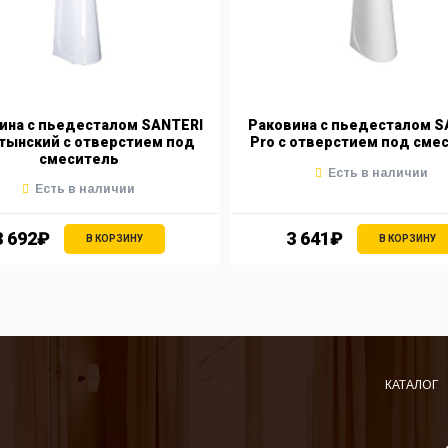
ина с пьедесталом SANTERI
Раковина с пьедесталом S
тынский с отверстием под
Pro с отверстием под сме
смеситель
Есть в наличии
Есть в наличии
3 692₽
3 641₽
В КОРЗИНУ
В КОРЗИНУ
КАТАЛОГ