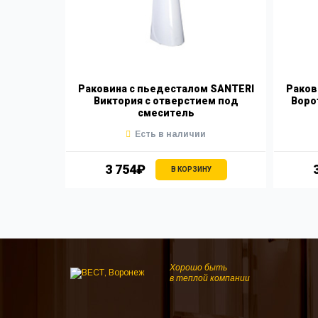
Раковина с пьедесталом SANTERI
Раков
Виктория с отверстием под
Воро
смеситель
Есть в наличии
3 754₽
В КОРЗИНУ
Хорошо быть
в теплой компании