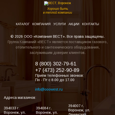
Хорошо быть
в теплой компании
КАТАЛОГ
КОМПАНИЯ
УСЛУГИ
АКЦИИ
КОНТАКТЫ
© 2026 ООО «Компания ВЕСТ». Все права защищены.
Группа Компаний «ВЕСТ» является поставщиком газового,
отопительного и сантехнического оборудования,
заслужившим доверие клиентов.
8 (800) 302-79-61
+7 (473) 252-90-89
Приём телефонных звонков:
Пн - Пт с 8.00 до 17.00
info@ooowest.ru
Адреса магазинов:
394007
г.
394033
г.
394084
г.
Воронеж
,
ул.
Воронеж
,
ул.
Воронеж
,
ул.
Ленинский