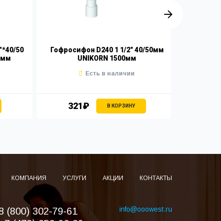
"*40/50
Гофросифон D240 1 1/2" 40/50мм
Сифон 
6мм
UNIKORN 1500мм
для по
Есть в наличии
321₽
3
В КОРЗИНУ
КОМПАНИЯ
УСЛУГИ
АКЦИИ
КОНТАКТЫ
info@ooowest.ru
8 (800) 302-79-61