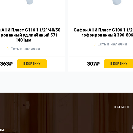
АНИ Пласт G116 1 1/2"*40/50
Сифон АНИ Пласт G106 1 1/2
рованный удлинённый 571-
гофрированный 396-80
1401мм
Есть в наличии
Есть в наличии
363₽
307₽
В КОРЗИНУ
В КОРЗИНУ
КАТАЛОГ
ны.