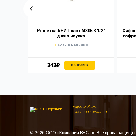
 UNIKORN
Решетка АНИ Пласт М305 3 1/2"
Сифон 
0/50мм
для выпуска
гофри
Есть в наличии
343₽
В КОРЗИНУ
Хорошо быть
в теплой компании
© 2026 ООО «Компания ВЕСТ». Все права защище