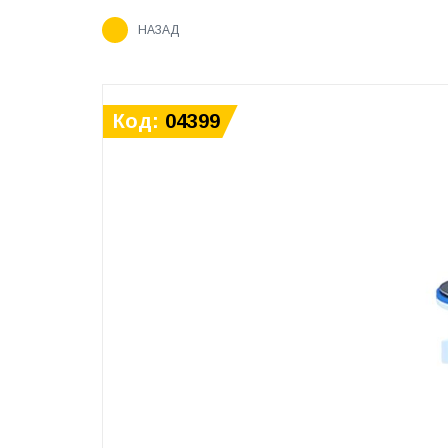
НАЗАД
Код:
04399