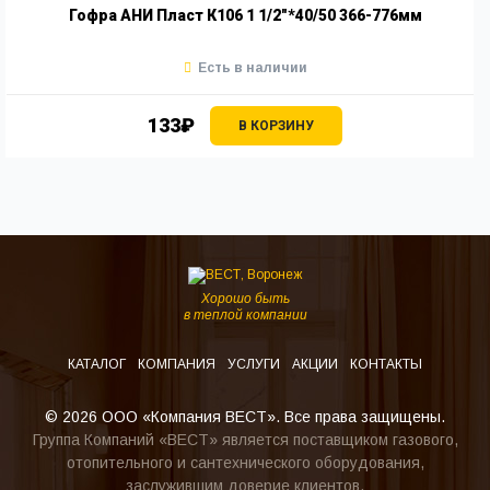
Гофра АНИ Пласт К106 1 1/2"*40/50 366-776мм
Есть в наличии
133₽
В КОРЗИНУ
Хорошо быть
в теплой компании
КАТАЛОГ
КОМПАНИЯ
УСЛУГИ
АКЦИИ
КОНТАКТЫ
© 2026 ООО «Компания ВЕСТ». Все права защищены.
Группа Компаний «ВЕСТ» является поставщиком газового,
отопительного и сантехнического оборудования,
заслужившим доверие клиентов.