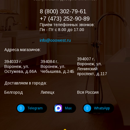
8 (800) 302-79-61
+7 (473) 252-90-89
Приём телефонных звонков:
Пн - Пт с 8.00 до 17.00
info@ooowest.ru
Адреса магазинов:
394007
г.
394033
г.
394084
г.
Воронеж
,
ул.
Воронеж
,
ул.
Воронеж
,
ул.
Ленинский
Остужева, д.66А
Чебышева, д.24Б
проспект, д.117
Доставляем в города:
Белгород
Липецк
Вся Россия
Telegram
Max
WhatsApp