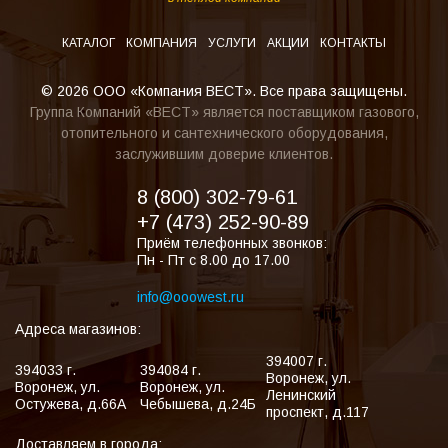
КАТАЛОГ
КОМПАНИЯ
УСЛУГИ
АКЦИИ
КОНТАКТЫ
© 2026 ООО «Компания ВЕСТ». Все права защищены.
Группа Компаний «ВЕСТ» является поставщиком газового,
отопительного и сантехнического оборудования,
заслужившим доверие клиентов.
8 (800) 302-79-61
+7 (473) 252-90-89
Приём телефонных звонков:
Пн - Пт с 8.00 до 17.00
info@ooowest.ru
Адреса магазинов:
394007
г.
394033
г.
394084
г.
Воронеж
,
ул.
Воронеж
,
ул.
Воронеж
,
ул.
Ленинский
Остужева, д.66А
Чебышева, д.24Б
проспект, д.117
Доставляем в города: