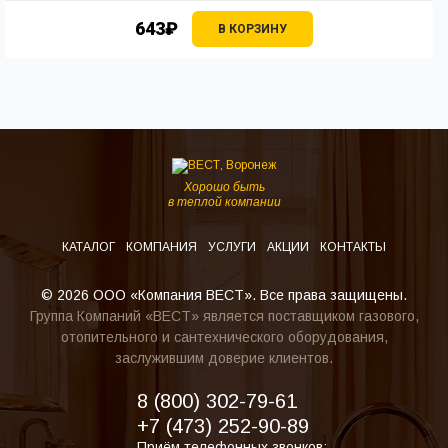
643₽
В КОРЗИНУ
Хорошо быть
в теплой компании
КАТАЛОГ
КОМПАНИЯ
УСЛУГИ
АКЦИИ
КОНТАКТЫ
© 2026 ООО «Компания ВЕСТ». Все права защищены.
Группа Компаний «ВЕСТ» является поставщиком газового,
отопительного и сантехнического оборудования,
заслужившим доверие клиентов.
8 (800) 302-79-61
+7 (473) 252-90-89
Приём телефонных звонков: