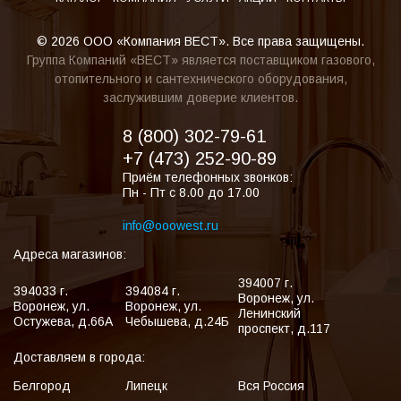
© 2026 ООО «Компания ВЕСТ». Все права защищены.
Группа Компаний «ВЕСТ» является поставщиком газового,
отопительного и сантехнического оборудования,
заслужившим доверие клиентов.
8 (800) 302-79-61
+7 (473) 252-90-89
Приём телефонных звонков:
Пн - Пт с 8.00 до 17.00
info@ooowest.ru
Адреса магазинов:
394007
г.
394033
г.
394084
г.
Воронеж
,
ул.
Воронеж
,
ул.
Воронеж
,
ул.
Ленинский
Остужева, д.66А
Чебышева, д.24Б
проспект, д.117
Доставляем в города:
Белгород
Липецк
Вся Россия