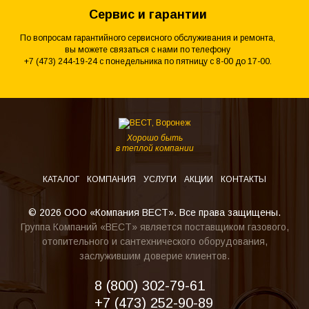
Сервис и гарантии
По вопросам гарантийного сервисного обслуживания и ремонта,
вы можете связаться с нами по телефону
+7 (473) 244-19-24 с понедельника по пятницу с 8-00 до 17-00.
Хорошо быть
в теплой компании
КАТАЛОГ
КОМПАНИЯ
УСЛУГИ
АКЦИИ
КОНТАКТЫ
© 2026 ООО «Компания ВЕСТ». Все права защищены.
Группа Компаний «ВЕСТ» является поставщиком газового,
отопительного и сантехнического оборудования,
заслужившим доверие клиентов.
8 (800) 302-79-61
+7 (473) 252-90-89