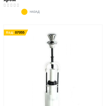
НАЗАД
Код:
07055