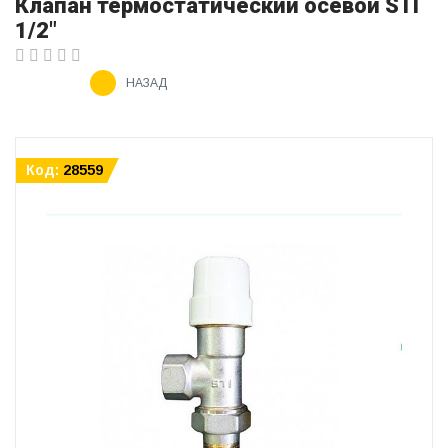
Клапан термостатический осевой STI
1/2"
НАЗАД
Код:
28559