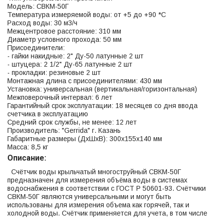
Модель: СВКМ-50Г
Температура измеряемой воды: от +5 до +90 *С
Расход воды: 30 м3/ч
Межцентровое расстояние: 310 мм
Диаметр условного прохода: 50 мм
Присоединители:
- гайки накидные: 2" Ду-50 латунные 2 шт
- штуцера: 2 1/2" Ду-65 латунные 2 шт
- прокладки: резиновые 2 шт
Монтажная длина с присоединителями: 430 мм
Установка: универсальная (вертикальная/горизонтальная)
Межповерочный интервал: 6 лет
Гарантийный срок эксплуатации: 18 месяцев со дня ввода
счетчика в эксплуатацию
Средний срок службы, не менее: 12 лет
Производитель: "Gerrida" г. Казань
Габаритные размеры (ДхШхВ): 300х155х140 мм
Масса: 8,5 кг
Описание:
Счётчик воды крыльчатый многоструйный СВКМ-50Г
предназначен для измерения объёма воды в системах
водоснабжения в соответствии с ГОСТ Р 50601-93. Счётчики
СВКМ-50Г являются универсальными и могут быть
использованы для измерения объема как горячей, так и
холодной воды. Счётчик применяется для учета, в том числе