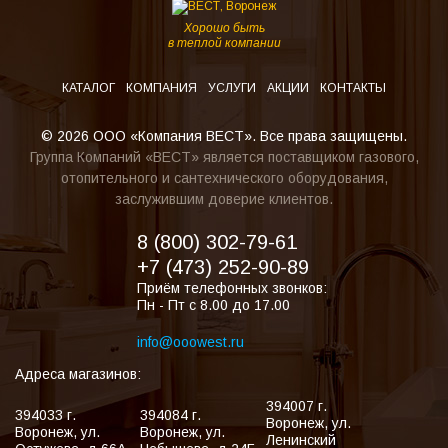
Хорошо быть
в теплой компании
КАТАЛОГ
КОМПАНИЯ
УСЛУГИ
АКЦИИ
КОНТАКТЫ
© 2026 ООО «Компания ВЕСТ». Все права защищены.
Группа Компаний «ВЕСТ» является поставщиком газового,
отопительного и сантехнического оборудования,
заслужившим доверие клиентов.
8 (800) 302-79-61
+7 (473) 252-90-89
Приём телефонных звонков:
Пн - Пт с 8.00 до 17.00
info@ooowest.ru
Адреса магазинов:
394007
г.
394033
г.
394084
г.
Воронеж
,
ул.
Воронеж
,
ул.
Воронеж
,
ул.
Ленинский