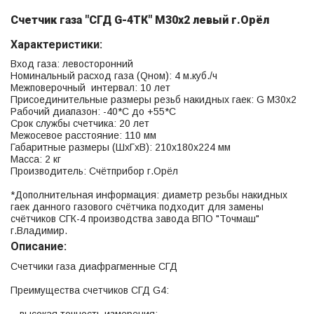
Счетчик газа "СГД G-4ТК" М30х2 левый г.Орёл
Характеристики:
Вход газа: левосторонний
Номинальный расход газа (Qном): 4 м.куб./ч
Межповерочный интервал: 10 лет
Присоединительные размеры резьб накидных гаек: G М30х2
Рабочий диапазон: -40*С до +55*С
Срок службы счетчика: 20 лет
Межосевое расстояние: 110 мм
Габаритные размеры (ШхГхВ): 210х180х224 мм
Масса: 2 кг
Производитель: Счётприбор г.Орёл
*Дополнительная информация: диаметр резьбы накидных
гаек данного газового счётчика подходит для замены
счётчиков СГК-4 производства завода ВПО "Точмаш"
г.Владимир.
Описание:
Счетчики газа диафрагменные СГД
Преимущества счетчиков СГД G4: