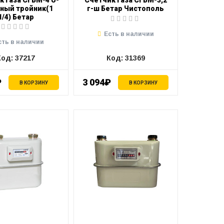
к газа СГБМ-4 U-
Счетчик газа СГБМ-3,2
ный тройник(1
г-ш Бетар Чистополь
1/4) Бетар
Есть в наличии
сть в наличии
Код: 37217
Код: 31369
₽
3 094₽
В КОРЗИНУ
В КОРЗИНУ