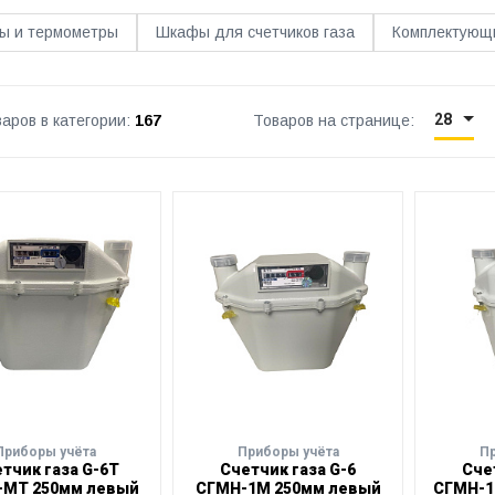
ы и термометры
Шкафы для счетчиков газа
Комплектующи
28
аров в категории:
167
Товаров на странице:
Приборы учёта
Приборы учёта
П
тчик газа G-6Т
Счетчик газа G-6
Сче
-МТ 250мм левый
СГМН-1М 250мм левый
СГМН-1