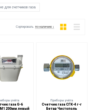
е для счетчиков газа
Сортировать
по наличию ↓
риборы учёта
Приборы учёта
тчик газа G-6
Счетчик газа СГК-4 г-г
М1 200мм левый
Бетар Чистополь