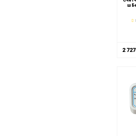
Счетч
ш Б
2 72