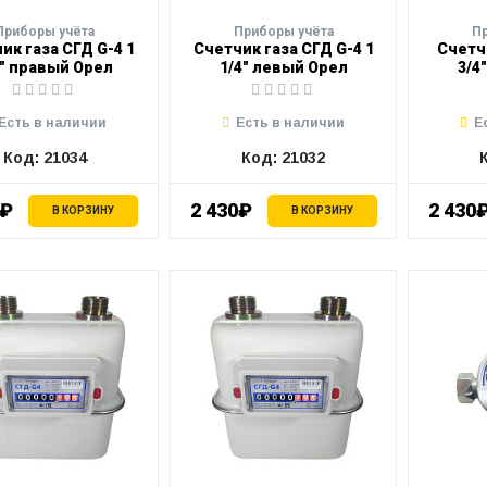
Приборы учёта
Приборы учёта
П
ик газа СГД G-4 1
Счетчик газа СГД G-4 1
Счетч
4" правый Орел
1/4" левый Орел
3/4
Есть в наличии
Есть в наличии
Е
Код: 21034
Код: 21032
0₽
2 430₽
2 430
В КОРЗИНУ
В КОРЗИНУ