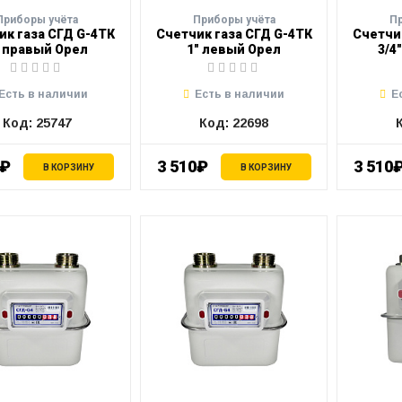
Приборы учёта
Приборы учёта
П
ик газа СГД G-4ТК
Счетчик газа СГД G-4ТК
Счетчи
" правый Орел
1" левый Орел
3/4
Есть в наличии
Есть в наличии
Е
Код: 25747
Код: 22698
0₽
3 510₽
3 510
В КОРЗИНУ
В КОРЗИНУ