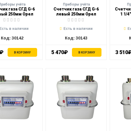
Приборы учёта
Приборы учёта
П
чик газа СГД G-6
Счетчик газа СГД G-6
Счетчи
вый 250мм Орел
левый 250мм Орел
1 1/
Есть в наличии
Есть в наличии
Е
Код: 30142
Код: 30143
0₽
5 470₽
3 510
В КОРЗИНУ
В КОРЗИНУ