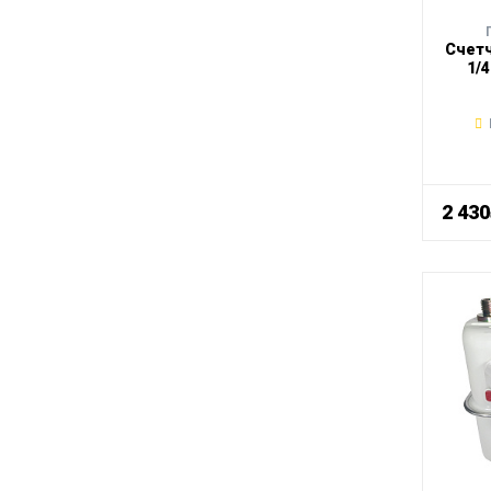
Счетч
1/
2 43