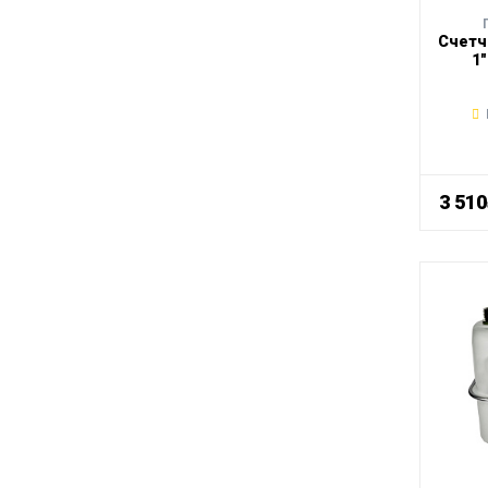
Счетч
1
3 51