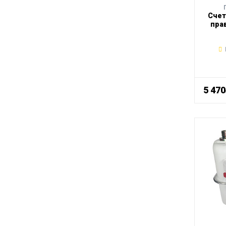
Счет
пра
5 47