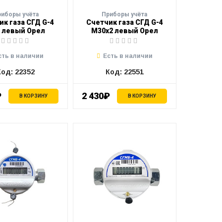
риборы учёта
Приборы учёта
ик газа СГД G-4
Счетчик газа СГД G-4
" левый Орел
М30х2 левый Орел
сть в наличии
Есть в наличии
Код: 22352
Код: 22551
₽
2 430₽
В КОРЗИНУ
В КОРЗИНУ