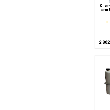
Счетч
ш-ш 
2 86