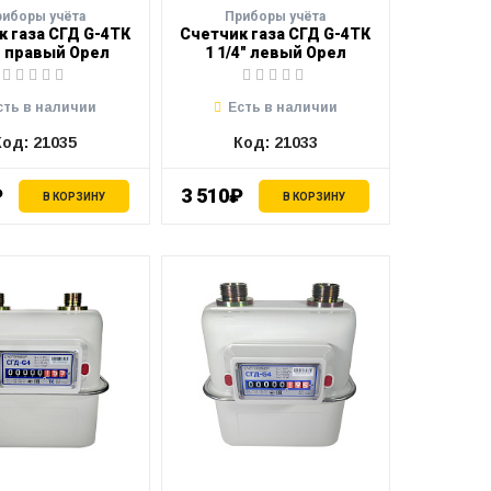
риборы учёта
Приборы учёта
к газа СГД G-4ТК
Счетчик газа СГД G-4ТК
4" правый Орел
1 1/4" левый Орел
сть в наличии
Есть в наличии
Код: 21035
Код: 21033
₽
3 510₽
В КОРЗИНУ
В КОРЗИНУ