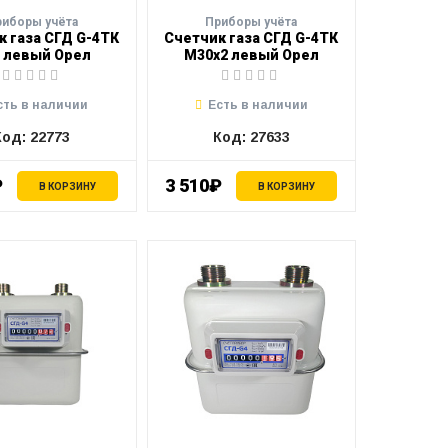
риборы учёта
Приборы учёта
к газа СГД G-4ТК
Счетчик газа СГД G-4ТК
" левый Орел
М30х2 левый Орел
сть в наличии
Есть в наличии
Код: 22773
Код: 27633
₽
3 510₽
В КОРЗИНУ
В КОРЗИНУ