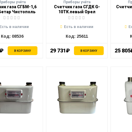
Приборы учёта
Приборы учёта
П
ик газа СГБМ-1,6
Счетчик газа СГДК G-
Счетчи
Бетар Чистополь
10ТК левый Орел
Есть в наличии
Есть в наличии
Е
Код: 08536
Код: 25611
2₽
29 731₽
25 805
В КОРЗИНУ
В КОРЗИНУ