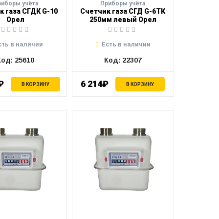
риборы учёта
Приборы учёта
к газа СГДК G-10
Счетчик газа СГД G-6ТК
Орел
250мм левый Орел
сть в наличии
Есть в наличии
Код: 25610
Код: 22307
₽
6 214₽
В КОРЗИНУ
В КОРЗИНУ