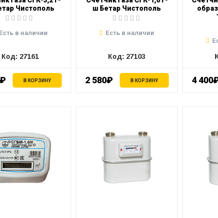
ик газа СГК-3,2 г-
Счетчик газа СГК-1,6 г-
Счетчи
етар Чистополь
ш Бетар Чистополь
образ
Есть в наличии
Есть в наличии
Е
Код: 27161
Код: 27103
7₽
2 580₽
4 400
В КОРЗИНУ
В КОРЗИНУ