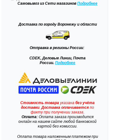
Самовывоз
из Сети магазинов
Подробне
е
Доставка
по городу Воронежу и области
Отправка
в регионы России:
CDEK, Деловые Линии, Почта
России.
Подробнее
Стоимость товара
указана
без учёта
доставки
.
Доставка
оплачивается
по
факту при получении заказа.
Оплата:
Оплата заказа производится
онлайн на нашем сайте любой банковской
картой без комиссии.
Оплата товара наложенным платежом при