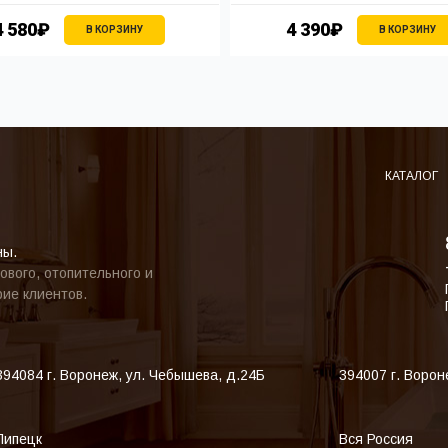
4 580₽
4 390₽
В КОРЗИНУ
В КОРЗИНУ
КАТАЛОГ
ны.
ового, отопительного и
ие клиентов.
394084
г. Воронеж
,
ул. Чебышева, д.24Б
394007
г. Ворон
Липецк
Вся Россия