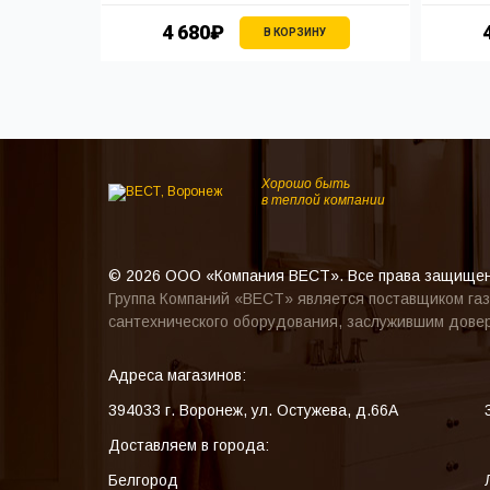
4 680₽
В КОРЗИНУ
Хорошо быть
в теплой компании
© 2026 ООО «Компания ВЕСТ». Все права защище
Группа Компаний «ВЕСТ» является поставщиком газ
сантехнического оборудования, заслужившим довер
Адреса магазинов:
394033
г. Воронеж
,
ул. Остужева, д.66А
Доставляем в города:
Белгород