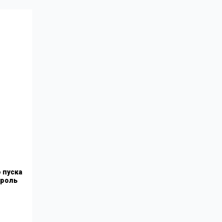
 пуска
троль