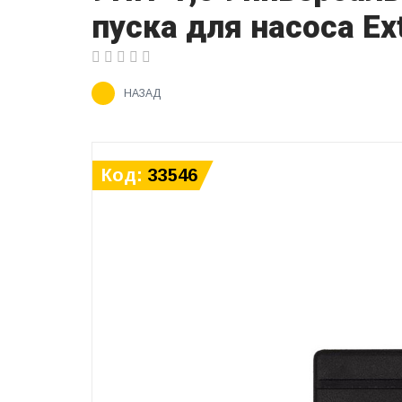
пуска для насоса E
НАЗАД
Код:
33546