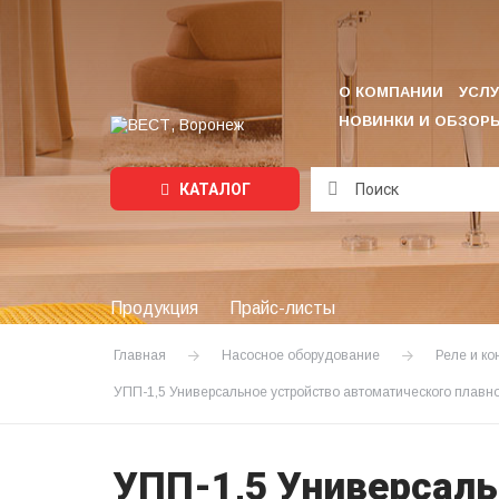
О КОМПАНИИ
УСЛУ
НОВИНКИ И ОБЗОР
КАТАЛОГ
Подождите...
Продукция
Прайс-листы
Главная
Насосное оборудование
Реле и к
УПП-1,5 Универсальное устройство автоматического плавно
УПП-1,5 Универсаль